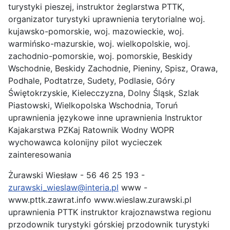
turystyki pieszej, instruktor żeglarstwa PTTK,
organizator turystyki uprawnienia terytorialne woj.
kujawsko-pomorskie, woj. mazowieckie, woj.
warmińsko-mazurskie, woj. wielkopolskie, woj.
zachodnio-pomorskie, woj. pomorskie, Beskidy
Wschodnie, Beskidy Zachodnie, Pieniny, Spisz, Orawa,
Podhale, Podtatrze, Sudety, Podlasie, Góry
Świętokrzyskie, Kielecczyzna, Dolny Śląsk, Szlak
Piastowski, Wielkopolska Wschodnia, Toruń
uprawnienia językowe inne uprawnienia Instruktor
Kajakarstwa PZKaj Ratownik Wodny WOPR
wychowawca kolonijny pilot wycieczek
zainteresowania
Żurawski Wiesław - 56 46 25 193 -
zurawski_wieslaw@interia.pl
www -
www.pttk.zawrat.info www.wieslaw.zurawski.pl
uprawnienia PTTK instruktor krajoznawstwa regionu
przodownik turystyki górskiej przodownik turystyki