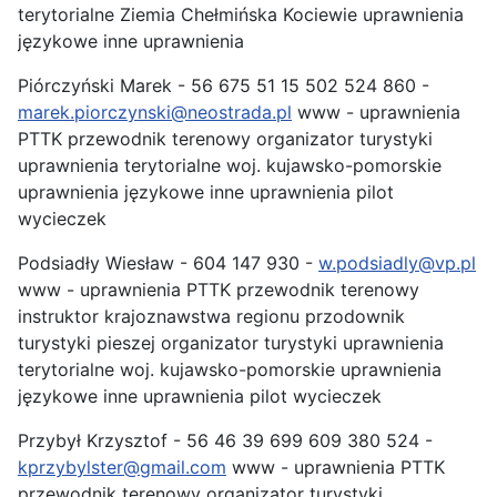
terytorialne Ziemia Chełmińska Kociewie uprawnienia
językowe inne uprawnienia
Piórczyński Marek - 56 675 51 15 502 524 860 -
marek.piorczynski@neostrada.pl
www - uprawnienia
PTTK przewodnik terenowy organizator turystyki
uprawnienia terytorialne woj. kujawsko-pomorskie
uprawnienia językowe inne uprawnienia pilot
wycieczek
Podsiadły Wiesław - 604 147 930 -
w.podsiadly@vp.pl
www - uprawnienia PTTK przewodnik terenowy
instruktor krajoznawstwa regionu przodownik
turystyki pieszej organizator turystyki uprawnienia
terytorialne woj. kujawsko-pomorskie uprawnienia
językowe inne uprawnienia pilot wycieczek
Przybył Krzysztof - 56 46 39 699 609 380 524 -
kprzybylster@gmail.com
www - uprawnienia PTTK
przewodnik terenowy organizator turystyki